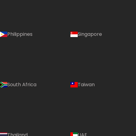
Philippines
Singapore
South Africa
Taiwan
Language:
Thailand
UAE