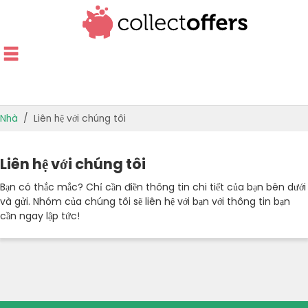
Nhà
Liên hệ với chúng tôi
CỬA HÀNG HÀNG ĐẦU
Liên hệ với chúng tôi
ƯU ĐÃI THEO DANH MỤC
Bạn có thắc mắc? Chỉ cần điền thông tin chi tiết của bạn bên dưới
và gửi. Nhóm của chúng tôi sẽ liên hệ với bạn với thông tin bạn
HƯỚNG DẪN CUNG CẤP
cần ngay lập tức!
ƯU ĐÃI TỐT NHẤT