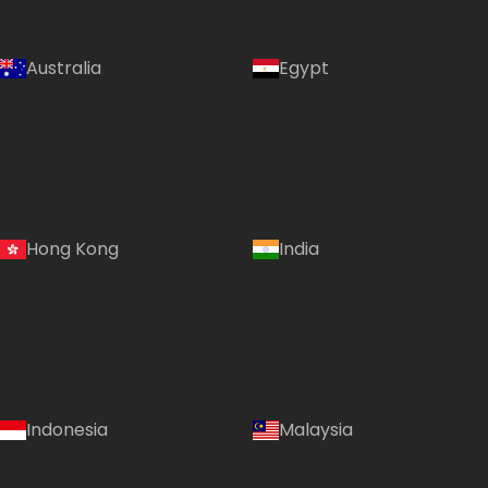
Australia
Egypt
Hong Kong
India
Indonesia
Malaysia