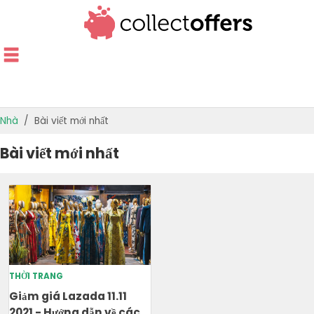
Nhà
Bài viết mới nhất
CỬA HÀNG HÀNG ĐẦU
Bài viết mới nhất
ƯU ĐÃI THEO DANH MỤC
HƯỚNG DẪN CUNG CẤP
ƯU ĐÃI TỐT NHẤT
THỜI TRANG
Giảm giá Lazada 11.11
2021 - Hướng dẫn về các