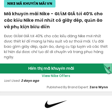
NIKE MÃ KHUYẾN MÃI VN
Mã khuyến mãi Nike - GIẢM GIÁ tới 40% cho
các kiểu Nike mới nhất có giày dép, quần áo
và phụ kiện biểu diễn
Được GIẢM GIÁ tới 40% cho các kiểu dáng Nike mới nhất
được thiết kế để mang lại hiệu suất và sự thoải mái. Ưu đãi
bao gồm giày dép, quần áo, dụng cụ tập luyện và các thiết
kế hiện đại được chế tạo để di chuyển và trang phục hàng
ngày.
Hiển thị mã khuyến mãi
ded
View Nike Offers
Last Used:
2 days ago
Published By Brand Expert:
Zara Wynn