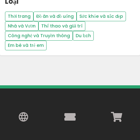
Loại
Thời trang
Đồ ăn và đồ uống
Sức khỏe và sắc đẹp
Nhà và Vườn
Thể thao và giải trí
Công nghệ và Truyền thông
Du lịch
Em bé và trẻ em