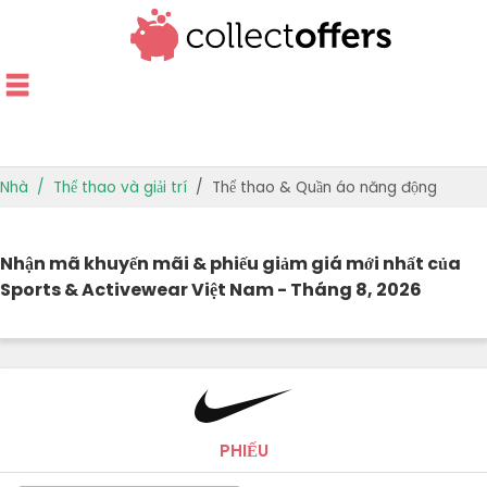
Nhà
Thể thao và giải trí
Thể thao & Quần áo năng động
CỬA HÀNG HÀNG ĐẦU
Nhận mã khuyến mãi & phiếu giảm giá mới nhất của
ƯU ĐÃI THEO DANH MỤC
Sports & Activewear Việt Nam - Tháng 8, 2026
HƯỚNG DẪN CUNG CẤP
ƯU ĐÃI TỐT NHẤT
PHIẾU