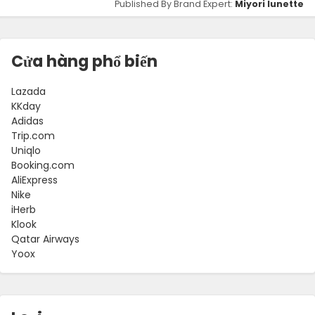
Published By Brand Expert:
Miyori lunette
Cửa hàng phổ biến
Lazada
KKday
Adidas
Trip.com
Uniqlo
Booking.com
AliExpress
Nike
iHerb
Klook
Qatar Airways
Yoox