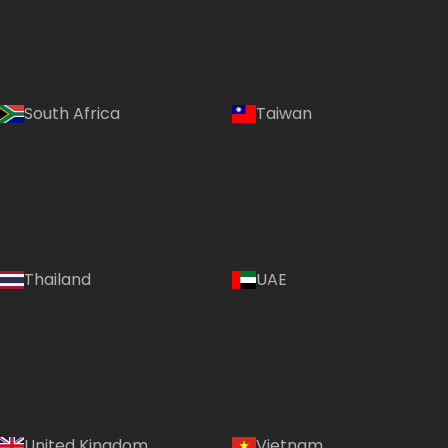
South Africa
Taiwan
Language:
Thailand
UAE
(VI)
Country:
United Kingdom
Vietnam