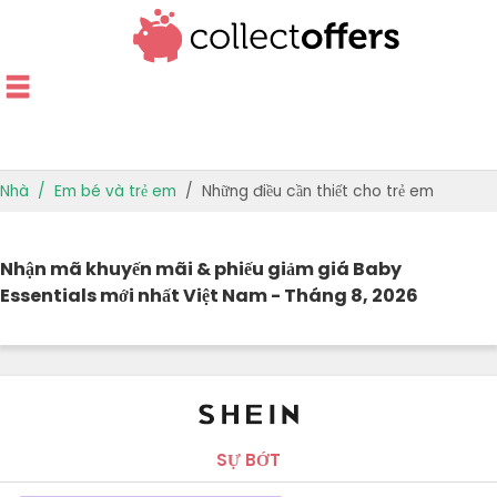
Nhà
Em bé và trẻ em
Những điều cần thiết cho trẻ em
CỬA HÀNG HÀNG ĐẦU
Nhận mã khuyến mãi & phiếu giảm giá Baby
ƯU ĐÃI THEO DANH MỤC
Essentials mới nhất Việt Nam - Tháng 8, 2026
HƯỚNG DẪN CUNG CẤP
ƯU ĐÃI TỐT NHẤT
SỰ BỚT