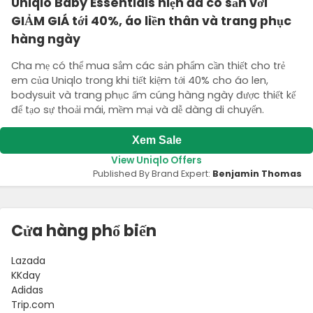
Uniqlo Baby Essentials hiện đã có sẵn với
GIẢM GIÁ tới 40%, áo liền thân và trang phục
hàng ngày
Cha mẹ có thể mua sắm các sản phẩm cần thiết cho trẻ
em của Uniqlo trong khi tiết kiệm tới 40% cho áo len,
bodysuit và trang phục ấm cúng hàng ngày được thiết kế
để tạo sự thoải mái, mềm mại và dễ dàng di chuyển.
Xem Sale
View Uniqlo Offers
Published By Brand Expert:
Benjamin Thomas
Cửa hàng phổ biến
Lazada
KKday
Adidas
Trip.com