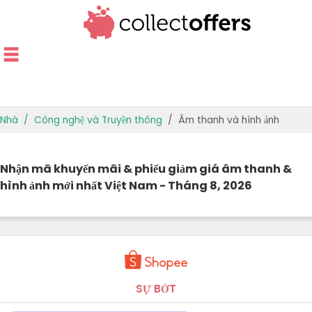
Nhà
Công nghệ và Truyền thông
Âm thanh và hình ảnh
CỬA HÀNG HÀNG ĐẦU
Nhận mã khuyến mãi & phiếu giảm giá âm thanh &
ƯU ĐÃI THEO DANH MỤC
hình ảnh mới nhất Việt Nam - Tháng 8, 2026
HƯỚNG DẪN CUNG CẤP
ƯU ĐÃI TỐT NHẤT
SỰ BỚT