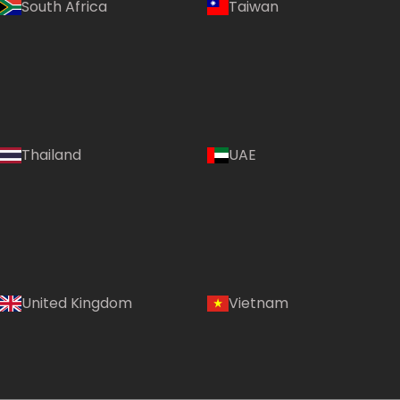
South Africa
Taiwan
Language:
Thailand
UAE
(VI)
Country:
United Kingdom
Vietnam
Vietnam