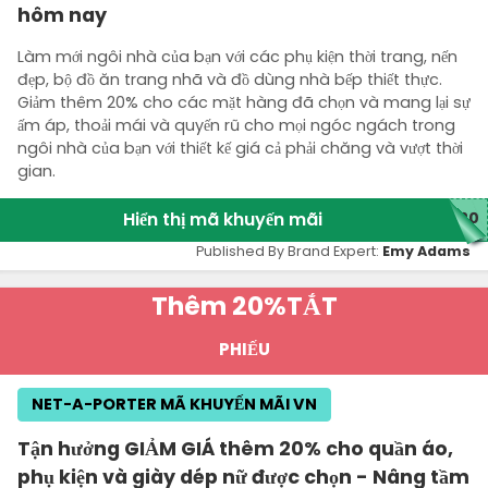
hôm nay
Làm mới ngôi nhà của bạn với các phụ kiện thời trang, nến
đẹp, bộ đồ ăn trang nhã và đồ dùng nhà bếp thiết thực.
Giảm thêm 20% cho các mặt hàng đã chọn và mang lại sự
ấm áp, thoải mái và quyến rũ cho mọi ngóc ngách trong
ngôi nhà của bạn với thiết kế giá cả phải chăng và vượt thời
gian.
Hiển thị mã khuyến mãi
H20
Published By Brand Expert:
Emy Adams
Thêm 20%
TẮT
PHIẾU
NET-A-PORTER MÃ KHUYẾN MÃI VN
Tận hưởng GIẢM GIÁ thêm 20% cho quần áo,
phụ kiện và giày dép nữ được chọn - Nâng tầm