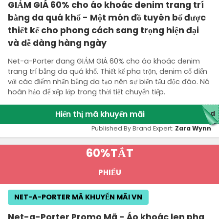
GIẢM GIÁ 60% cho áo khoác denim trang trí
bằng da quá khổ - Một món đồ tuyên bố được
thiết kế cho phong cách sang trọng hiện đại
và dễ dàng hàng ngày
Net-a-Porter đang GIẢM GIÁ 60% cho áo khoác denim
trang trí bằng da quá khổ. Thiết kế pha trộn, denim cổ điển
với các điểm nhấn bằng da tạo nên sự biến tấu độc đáo. Nó
hoàn hảo để xếp lớp trong thời tiết chuyển tiếp.
Hiển thị mã khuyến mãi
ed
Published By Brand Expert:
Zara Wynn
60%
TẮT
PHIẾU
NET-A-PORTER MÃ KHUYẾN MÃI VN
Net-a-Porter Promo Mã - Áo khoác len pha