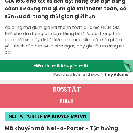
GIÁ 15% cho tất cả đơn đặt hàng của bạn bằng
cách sử dụng mã giảm giá khi thanh toán, có
sẵn ưu đãi trong thời gian giới hạn
Áp dụng mã giảm giá khi thanh toán để được GIẢM GIÁ
15% cho đơn hàng của bạn. Đừng bỏ lỡ ưu đãi trong thời
gian giới hạn này để tiết kiệm khi mua sắm các sản phẩm
yêu thích của bạn. Mua sắm ngay bây giờ và tận dụng ưu
đãi.
Hiển thị mã khuyến mãi
P15
Published By Brand Expert:
Emy Adams
60%
TẮT
PHIẾU
NET-A-PORTER MÃ KHUYẾN MÃI VN
Mã khuyến mãi Net-a-Porter - Tận hưởng