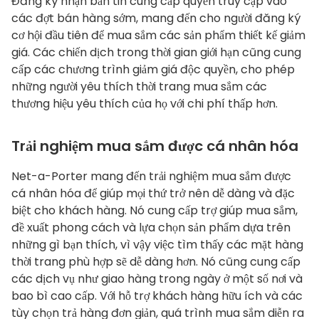
Đăng ký nhận bản tin cung cấp quyền truy cập vào
các đợt bán hàng sớm, mang đến cho người đăng ký
cơ hội đầu tiên để mua sắm các sản phẩm thiết kế giảm
giá. Các chiến dịch trong thời gian giới hạn cũng cung
cấp các chương trình giảm giá độc quyền, cho phép
những người yêu thích thời trang mua sắm các
thương hiệu yêu thích của họ với chi phí thấp hơn.
Trải nghiệm mua sắm được cá nhân hóa
Net-a-Porter mang đến trải nghiệm mua sắm được
cá nhân hóa để giúp mọi thứ trở nên dễ dàng và đặc
biệt cho khách hàng. Nó cung cấp trợ giúp mua sắm,
đề xuất phong cách và lựa chọn sản phẩm dựa trên
những gì bạn thích, vì vậy việc tìm thấy các mặt hàng
thời trang phù hợp sẽ dễ dàng hơn. Nó cũng cung cấp
các dịch vụ như giao hàng trong ngày ở một số nơi và
bao bì cao cấp. Với hỗ trợ khách hàng hữu ích và các
tùy chọn trả hàng đơn giản, quá trình mua sắm diễn ra