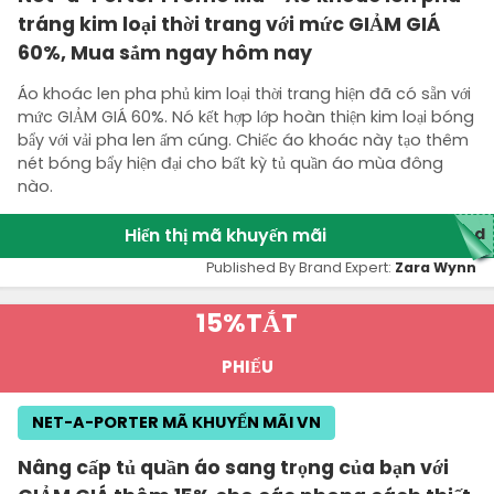
tráng kim loại thời trang với mức GIẢM GIÁ
60%, Mua sắm ngay hôm nay
Áo khoác len pha phủ kim loại thời trang hiện đã có sẵn với
mức GIẢM GIÁ 60%. Nó kết hợp lớp hoàn thiện kim loại bóng
bẩy với vải pha len ấm cúng. Chiếc áo khoác này tạo thêm
nét bóng bẩy hiện đại cho bất kỳ tủ quần áo mùa đông
nào.
Hiển thị mã khuyến mãi
ed
Published By Brand Expert:
Zara Wynn
15%
TẮT
PHIẾU
NET-A-PORTER MÃ KHUYẾN MÃI VN
Nâng cấp tủ quần áo sang trọng của bạn với