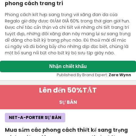
phong cách trang trí
Phong cách kết hợp sang trọng với xăng đan da của
Regalo giờ đây được GIẢM GIÁ 60% trong thời gian giới hạn.
Được chế tác cẩn thận và chi tiết với những chi tiết trang trí
tuyệt đẹp, những đôi xăng đan này mang lại sự sang trọng
dễ dàng cho bất kỳ trang phục nào. Đủ thoải mái để mặc
cả ngày và đủ bóng bẩy cho những dịp đặc biệt, chúng là
một bổ sung nổi bật cho bất kỳ bộ sưu tập giày nào.
Nhận chiết khấu
Published By Brand Expert:
Zara Wynn
Lên đến 50%
TẮT
SỰ BÁN
NET-A-PORTER SỰ BÁN
Mua sắm các phong cách thiết kế sang trọng