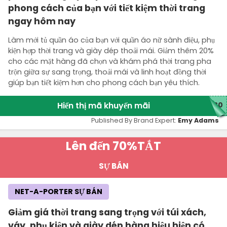
phong cách của bạn với tiết kiệm thời trang
ngay hôm nay
Làm mới tủ quần áo của bạn với quần áo nữ sành điệu, phụ
kiện hợp thời trang và giày dép thoải mái. Giảm thêm 20%
cho các mặt hàng đã chọn và khám phá thời trang pha
trộn giữa sự sang trọng, thoải mái và linh hoạt đồng thời
giúp bạn tiết kiệm hơn cho phong cách bạn yêu thích.
Hiển thị mã khuyến mãi
H20
Published By Brand Expert:
Emy Adams
Lên đến 70%
TẮT
SỰ BÁN
NET-A-PORTER SỰ BÁN
Giảm giá thời trang sang trọng với túi xách,
váy, phụ kiện và giày dép hàng hiệu hiện có