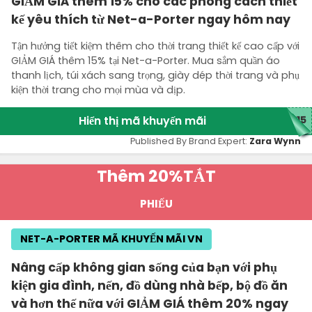
GIẢM GIÁ thêm 15% cho các phong cách thiết
kế yêu thích từ Net-a-Porter ngay hôm nay
Tận hưởng tiết kiệm thêm cho thời trang thiết kế cao cấp với
GIẢM GIÁ thêm 15% tại Net-a-Porter. Mua sắm quần áo
thanh lịch, túi xách sang trọng, giày dép thời trang và phụ
kiện thời trang cho mọi mùa và dịp.
Hiển thị mã khuyến mãi
H15
Published By Brand Expert:
Zara Wynn
Thêm 20%
TẮT
PHIẾU
NET-A-PORTER MÃ KHUYẾN MÃI VN
Nâng cấp không gian sống của bạn với phụ
kiện gia đình, nến, đồ dùng nhà bếp, bộ đồ ăn
và hơn thế nữa với GIẢM GIÁ thêm 20% ngay