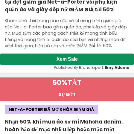
tại đợt giảm giá Net-a-Porter với phụ kiện
quần áo và giày dép nữ GIẢM GIÁ tới 50%
Khám phá thời trang cao cấp với chương trình giảm giá
của Net-a-Porter bao gồm quần áo, phụ kiện và giày dép
nữ. Mua sắm các phong cách thiết kế mang tính biểu
tượng và nâng tầm tủ quần áo của bạn với những món đồ
vượt thời gian, hiện có sẵn với mức GIẢM GIÁ tới 50%.
Xem Sale
Published By Brand Expert:
Emy Adams
50%
TẮT
SỰ BỚT
NET-A-PORTER ĐÃ MỞ KHÓA GIẢM GIÁ
Nhận 50% khi mua áo sơ mi Mahsha denim,
hoàn hảo để mặc nhiều lớp hoặc mặc một