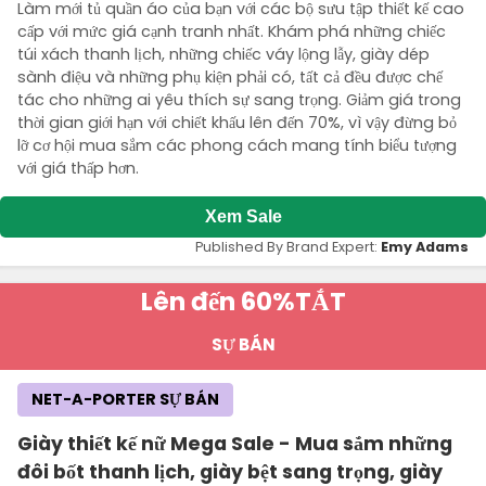
Làm mới tủ quần áo của bạn với các bộ sưu tập thiết kế cao
cấp với mức giá cạnh tranh nhất. Khám phá những chiếc
túi xách thanh lịch, những chiếc váy lộng lẫy, giày dép
sành điệu và những phụ kiện phải có, tất cả đều được chế
tác cho những ai yêu thích sự sang trọng. Giảm giá trong
thời gian giới hạn với chiết khấu lên đến 70%, vì vậy đừng bỏ
lỡ cơ hội mua sắm các phong cách mang tính biểu tượng
với giá thấp hơn.
Xem Sale
Published By Brand Expert:
Emy Adams
Lên đến 60%
TẮT
SỰ BÁN
NET-A-PORTER SỰ BÁN
Giày thiết kế nữ Mega Sale - Mua sắm những
đôi bốt thanh lịch, giày bệt sang trọng, giày