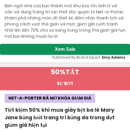
Biến ngôi nhà của bạn thành một khu bảo tồn tinh tế với
các vật dụng trang trí cần thiết độc quyền từ Net-a-Porter.
Khám phá những món đồ thiết kế, điểm nhấn thanh lịch và
phong cách vượt thời gian với mức giảm giá cạnh tranh
nhất lên đến 70% cho sự sang trọng trong thời gian giới hạn
mà bạn không muốn bỏ lỡ.
Xem Sale
Published By Brand Expert:
Emy Adams
50%
TẮT
SỰ BỚT
NET-A-PORTER ĐÃ MỞ KHÓA GIẢM GIÁ
Tiết kiệm 50% khi mua giày bệt ba lê Mary
Jane bằng lưới trang trí bằng da trong đợt
giảm giá hiện tại