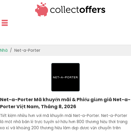
Nhà
Net-a-Porter
CỬA HÀNG HÀNG ĐẦU
ƯU ĐÃI THEO DANH MỤC
HƯỚNG DẪN CUNG CẤP
Net-a-Porter Mã khuyến mãi & Phiếu giảm giá Net-a-
ƯU ĐÃI TỐT NHẤT
Porter Việt Nam, Tháng 8, 2026
Tiết kiệm nhiều hơn với mã khuyến mãi Net-a-Porter. Net-a-Porter
là một nhà bán lẻ trực tuyến sở hữu hơn 800 thương hiệu thời trang
xa xỉ và khoảng 200 thương hiệu làm đẹp được vận chuyển trên