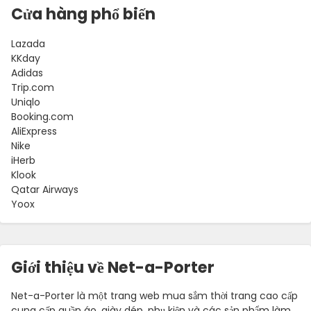
Cửa hàng phổ biến
Lazada
Language:
KKday
Adidas
Trip.com
Uniqlo
Booking.com
(VI)
AliExpress
Nike
iHerb
Klook
Country:
Qatar Airways
Yoox
Vietnam
Giới thiệu về Net-a-Porter
Net-a-Porter là một trang web mua sắm thời trang cao cấp
cung cấp quần áo, giày dép, phụ kiện và các sản phẩm làm