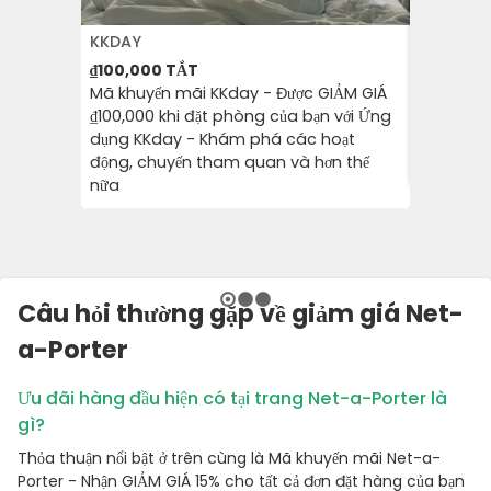
KKDAY
SHEIN
₫100,000
TẮT
15%
TẮT
Mã khuyến mãi KKday - Được GIẢM GIÁ
Được giả
₫100,000 khi đặt phòng của bạn với Ứng
tiên của 
dụng KKday - Khám phá các hoạt
ứng dụng
động, chuyến tham quan và hơn thế
xuống ứn
nữa
Câu hỏi thường gặp về giảm giá Net-
a-Porter
Ưu đãi hàng đầu hiện có tại trang Net-a-Porter là
gì?
Thỏa thuận nổi bật ở trên cùng là Mã khuyến mãi Net-a-
Porter - Nhận GIẢM GIÁ 15% cho tất cả đơn đặt hàng của bạn