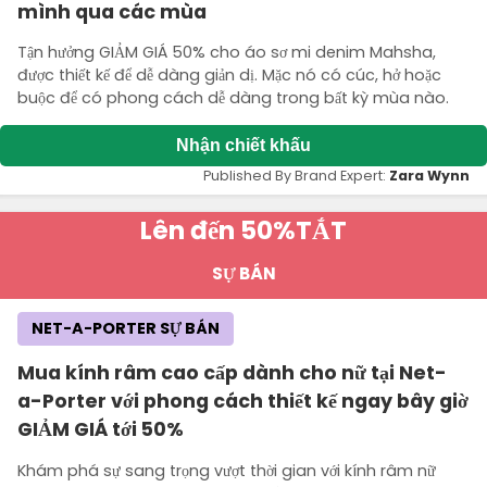
mình qua các mùa
Tận hưởng GIẢM GIÁ 50% cho áo sơ mi denim Mahsha,
được thiết kế để dễ dàng giản dị. Mặc nó có cúc, hở hoặc
buộc để có phong cách dễ dàng trong bất kỳ mùa nào.
Nhận chiết khấu
Published By Brand Expert:
Zara Wynn
Lên đến 50%
TẮT
SỰ BÁN
NET-A-PORTER SỰ BÁN
Mua kính râm cao cấp dành cho nữ tại Net-
a-Porter với phong cách thiết kế ngay bây giờ
GIẢM GIÁ tới 50%
Khám phá sự sang trọng vượt thời gian với kính râm nữ