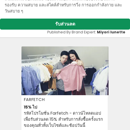
รองรับ ความสบาย และสไตล์สําหรับการวิ่ง การออกกําลังกาย และ
วันสบาย ๆ
รับส่วนลด
Published By Brand Expert:
Miyori lunette
FARFETCH
PUMA
15%
ไป
ฟรี
จัด ส่ง
รหัสโปรโมชั่น Farfetch - ดาวน์โหลดแอป
รับการจัด
เพื่อรับส่วนลด 15% สําหรับการสั่งซื้อครั้งแรก
และเครื่อง
ของคุณทั่วทั้งเว็บไซต์และช้อปวันนี้
โดยไม่มีค่า