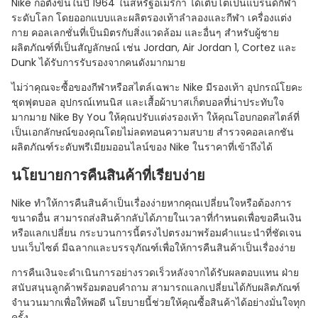
Nike ก่อตั้งขึ้นในปี 1964 ในสหรัฐอเมริกา ได้เติบโตเป็นแบรนด์กีฬา
ระดับโลก โดยออกแบบและผลิตรองเท้าลําลองและกีฬา เครื่องแต่ง
กาย คอลเลกชั่นที่เป็นมิตรกับสิ่งแวดล้อม และอื่นๆ สําหรับผู้ชาย
ผลิตภัณฑ์ที่เป็นสัญลักษณ์ เช่น Jordan, Air Jordan 1, Cortez และ
Dunk ได้รับการรับรองจากคนดังมากมาย
ไม่ว่าคุณจะซื้อของกีฬาหรือสไตล์เฉพาะ Nike มีรองเท้า อุปกรณ์โยคะ
ชุดฟุตบอล อุปกรณ์เทนนิส และเสื้อผ้าบาสเก็ตบอลที่น่าประทับใจ
มากมาย Nike By You ให้คุณปรับแต่งรองเท้า ให้คุณโอบกอดสไตล์ที่
เป็นเอกลักษณ์ของคุณโดยไม่ลดทอนความสบาย สํารวจคอลเลกชัน
ผลิตภัณฑ์ระดับพรีเมียมออนไลน์ของ Nike ในราคาที่เข้าถึงได้
นโยบายการคืนสินค้าที่เรียบง่าย
Nike ทําให้การคืนสินค้าเป็นเรื่องง่ายหากคุณเปลี่ยนใจหรือต้องการ
ขนาดอื่น สามารถส่งสินค้ากลับได้ภายในเวลาที่กําหนดเพื่อขอคืนเงิน
หรือแลกเปลี่ยน กระบวนการนี้ตรงไปตรงมาพร้อมคําแนะนําที่ชัดเจน
บนเว็บไซต์ มีฉลากและบรรจุภัณฑ์เพื่อให้การคืนสินค้าเป็นเรื่องง่าย
การคืนเงินจะดําเนินการอย่างรวดเร็วหลังจากได้รับผลตอบแทน ฝ่าย
สนับสนุนลูกค้าพร้อมตอบคําถาม สามารถแลกเปลี่ยนได้กับผลิตภัณฑ์
จํานวนมากเพื่อให้พอดี นโยบายนี้ช่วยให้คุณซื้อสินค้าได้อย่างมั่นใจทุก
ครั้ง