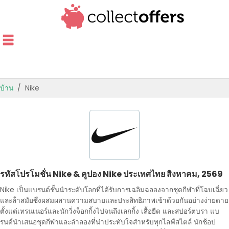
บ้าน
Nike
ร้านค้ายอดนิยม
ข้อเสนอตามหมวดหมู่
ข้อเสนอคู่มือ
รหัสโปรโมชั่น Nike & คูปอง Nike ประเทศไทย สิงหาคม, 2569
ข้อเสนอที่ดีที่สุด
Nike เป็นแบรนด์ชั้นนําระดับโลกที่ได้รับการเฉลิมฉลองจากชุดกีฬาที่โฉบเฉี่ยว
และล้ําสมัยซึ่งผสมผสานความสบายและประสิทธิภาพเข้าด้วยกันอย่างง่ายดาย
ตั้งแต่เทรนเนอร์และนักวิ่งจ็อกกิ้งไปจนถึงเลกกิ้ง เสื้อยืด และสปอร์ตบรา แบ
รนด์นําเสนอชุดกีฬาและลําลองที่น่าประทับใจสําหรับทุกไลฟ์สไตล์ นักช้อป