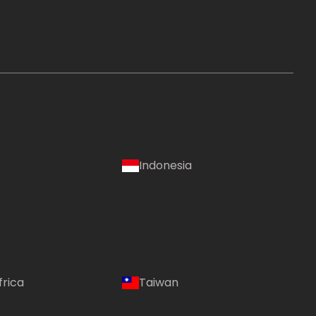
Indonesia
frica
Taiwan