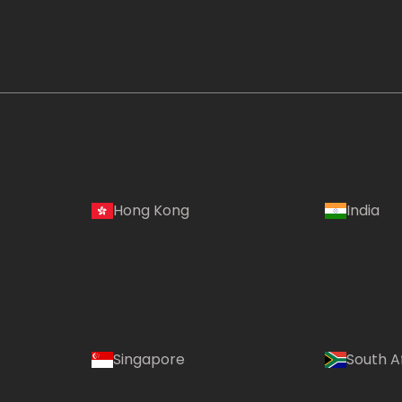
Hong Kong
India
Singapore
South A